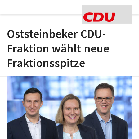
Open
Close
Skip
to
mobile
mobile
content
menu
menu
Oststeinbeker CDU-
Fraktion wählt neue
Fraktionsspitze