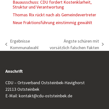
Bauausschuss: CDU fordert Kostenklarheit,
Struktur und Verantwortung
Thomas Rix rückt nach als Gemeindevertreter
Neue Fraktionsführung einstimmig gewählt
Ergebnisse
Ängste schüren mit
vorheriger
Nächster
Kommunalwahl
vorsätzlich falschen Fakten
Beitrag:
Beitrag:
Anschrift
CDU – Ortsverband Oststeinbek-Havighorst
22113 Oststeinbek
E-Mail:
kontakt@cdu-oststeinbek.de