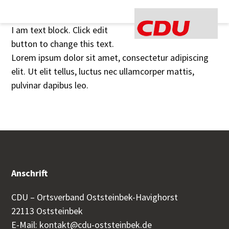
Open
Close
Skip
to
mobile
mobile
I am text block. Click edit
content
menu
menu
button to change this text.
Lorem ipsum dolor sit amet, consectetur adipiscing
elit. Ut elit tellus, luctus nec ullamcorper mattis,
pulvinar dapibus leo.
Anschrift
CDU – Ortsverband Oststeinbek-Havighorst
22113 Oststeinbek
E-Mail:
kontakt@cdu-oststeinbek.de