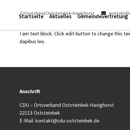
Skip
to
Ortsverband Oststeinbek-Havighorst
kontakt@c
Startseite
Aktuelles
Gemeindevertretung
content
I am text block. Click edit button to change this te
dapibus leo.
Anschrift
CDU – Ortsverband Oststeinbek-Havighorst
22113 Oststeinbek
E-Mail:
kontakt@cdu-oststeinbek.de